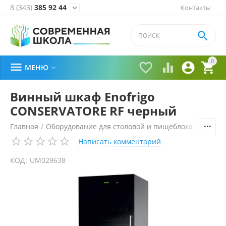
8 (343)
385 92 44
Контакты


0





МЕНЮ

Винный шкаф Enofrigo
CONSERVATORE RF черный
Главная
/
Оборудование для столовой и пищеблока
/
Холоди
Написать комментарий
КОД:
UM029638