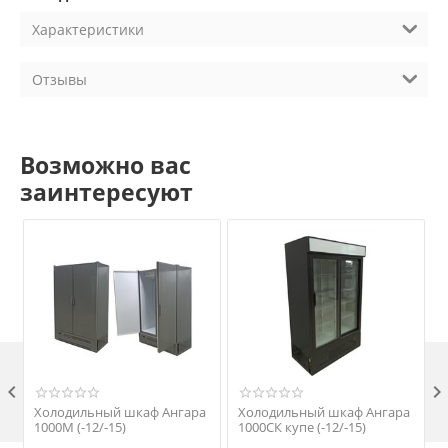
Характеристики
Отзывы
Возможно вас
заинтересуют

Холодильный шкаф Ангара
Холодильный шкаф Ангара
1000М (-12/-15)
1000СК купе (-12/-15)
1