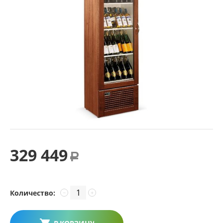
329 449
Р
Количество:
−
+