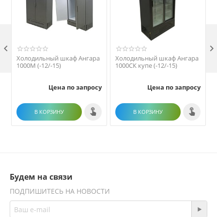

Холодильный шкаф Ангара
Холодильный шкаф Ангара
1000М (-12/-15)
1000СК купе (-12/-15)
1
Цена по запросу
Цена по запросу
В КОРЗИНУ
В КОРЗИНУ
Будем на связи
ПОДПИШИТЕСЬ НА НОВОСТИ