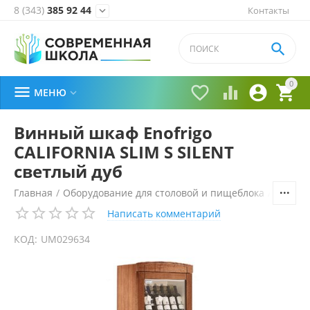
8 (343)
385 92 44
Контакты


0





МЕНЮ

Винный шкаф Enofrigo
CALIFORNIA SLIM S SILENT
светлый дуб
Главная
/
Оборудование для столовой и пищеблока
/
Холоди
Написать комментарий
КОД:
UM029634