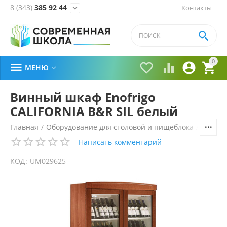
8 (343)
385 92 44
Контакты


0





МЕНЮ

Винный шкаф Enofrigo
CALIFORNIA B&R SIL белый
Главная
/
Оборудование для столовой и пищеблока
/
Холоди
Написать комментарий
КОД:
UM029625