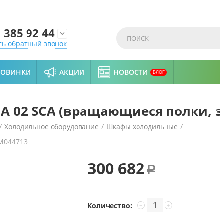
)
385 92 44

ть обратный звонок
НОВИНКИ
АКЦИИ
НОВОСТИ
БЛОГ
A 02 SCA (вращающиеся полки, 
/
Холодильное оборудование
/
Шкафы холодильные
/
M044713
лки, золотистый)
300 682
Р
Количество:
−
+