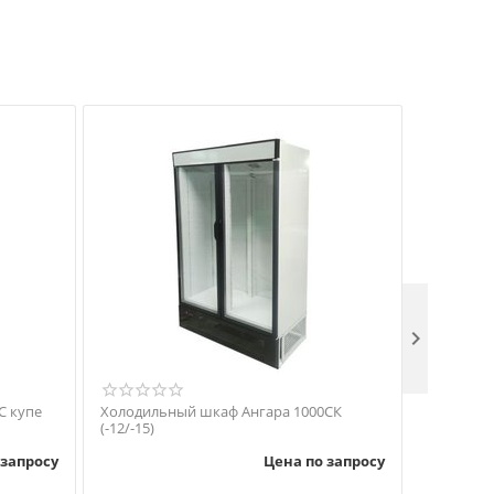

С купе
Холодильный шкаф Ангара 1000СК
Холодиль
(-12/-15)
(-12/-15)
 запросу
Цена по запросу