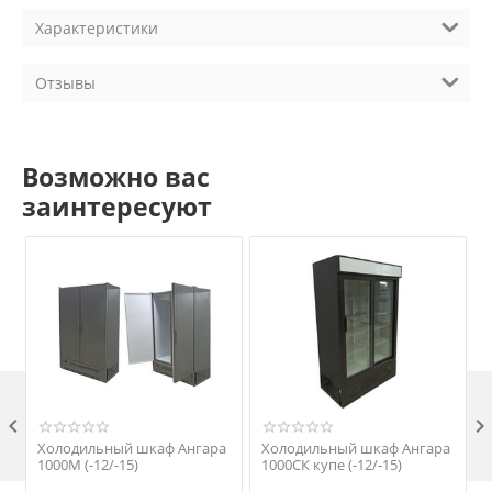
Характеристики
Отзывы
Возможно вас
заинтересуют

Холодильный шкаф Ангара
Холодильный шкаф Ангара
1000М (-12/-15)
1000СК купе (-12/-15)
1