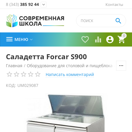
8 (343)
385 92 44
Контакты


0





МЕНЮ

Саладетта Forcar S900
Главная
/
Оборудование для столовой и пищеблока
/
Холоди
Написать комментарий
КОД:
UM029087