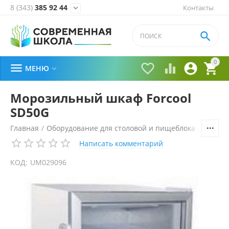
8 (343)
385 92 44
Контакты


0





МЕНЮ

Морозильный шкаф Forcool
SD50G
Главная
/
Оборудование для столовой и пищеблока
/
Холоди
Написать комментарий
КОД:
UM029096