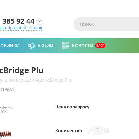
)
385 92 44

ть обратный звонок
НОВИНКИ
АКЦИИ
НОВОСТИ
БЛОГ
Bridge Plu
уль интеграции Ajax ocBridge Plu
O13662
Цена по запросу
Количество:
−
+