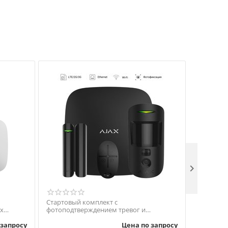

Стартовый комплект c
Беспрово
x
фотоподтверждением тревог и
Transmitt
поддержкой LTE Ajax StarterKit Cam Plus
 запросу
Цена по запросу