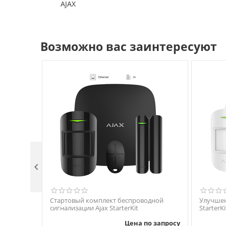
AJAX
Возможно вас заинтересуют

Стартовый комплект беспроводной
Улучшен
сигнализации Ajax StarterKit
StarterKi
Цена по запросу