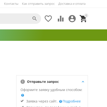
Контакты
Как отправить запрос
Доставка и оплата
0





Отправьте запрос
Оформите заявку удобным способом:
Заявка через сайт.
Подробнее