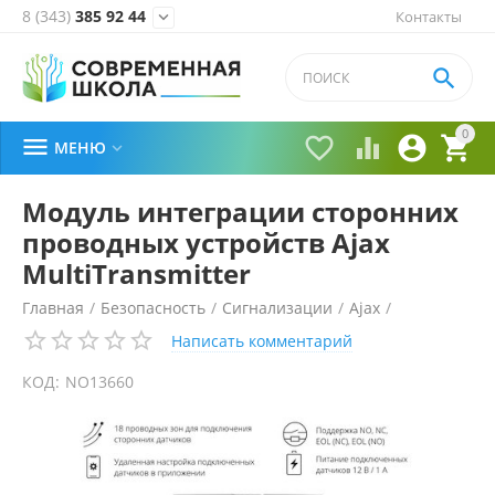
8 (343)
385 92 44
Контакты


0





МЕНЮ

Модуль интеграции сторонних
проводных устройств Ajax
MultiTransmitter
Главная
/
Безопасность
/
Сигнализации
/
Ajax
/
Написать комментарий
КОД:
NO13660