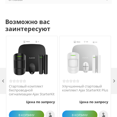
Возможно вас
заинтересуют

Стартовый комплект
Улучшенный стартовый
беспроводной
комплект Ajax StarterKit Plus
сигнализации Ajax StarterKit
Цена по запросу
Цена по запросу
В КОРЗИНУ
В КОРЗИНУ