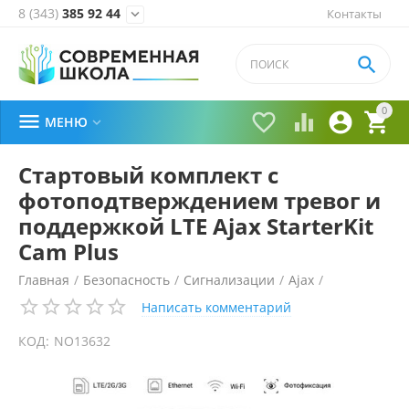
8 (343)
385 92 44
Контакты


0





МЕНЮ

Стартовый комплект c
фотоподтверждением тревог и
поддержкой LTE Ajax StarterKit
Cam Plus
Главная
/
Безопасность
/
Сигнализации
/
Ajax
/
Написать комментарий
КОД:
NO13632