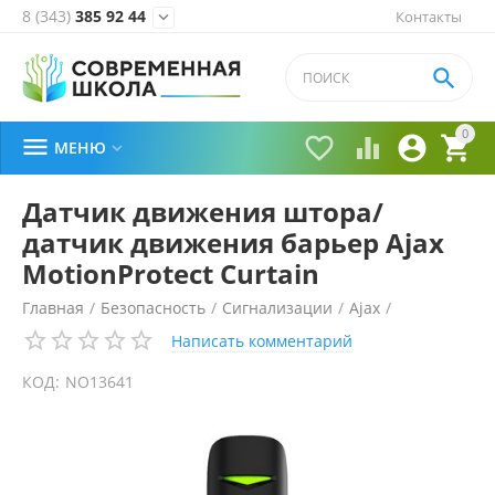
8 (343)
385 92 44
Контакты


0





МЕНЮ

Датчик движения штора/
датчик движения барьер Ajax
MotionProtect Curtain
Главная
/
Безопасность
/
Сигнализации
/
Ajax
/
Написать комментарий
КОД:
NO13641