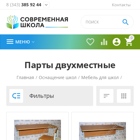
8 (343)
385 92 44
Контакты


0





МЕНЮ

Парты двухместные
Главная
/
Оснащение школ
/
Мебель для школ
/

Фильтры

