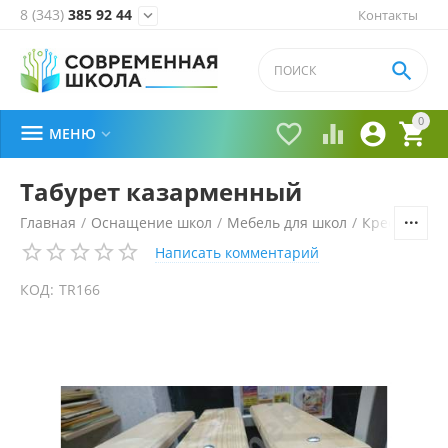
8 (343)
385 92 44
Контакты


0





МЕНЮ

Табурет казарменный
Главная
/
Оснащение школ
/
Мебель для школ
/
Кресла и ст
Написать комментарий
КОД:
TR166