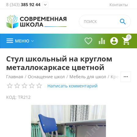
8 (343)
385 92 44
Контакты


0





МЕНЮ

Стул школьный на круглом
металлокаркасе цветной
Главная
/
Оснащение школ
/
Мебель для школ
/
Кресла и ст
Написать комментарий
КОД:
TR212