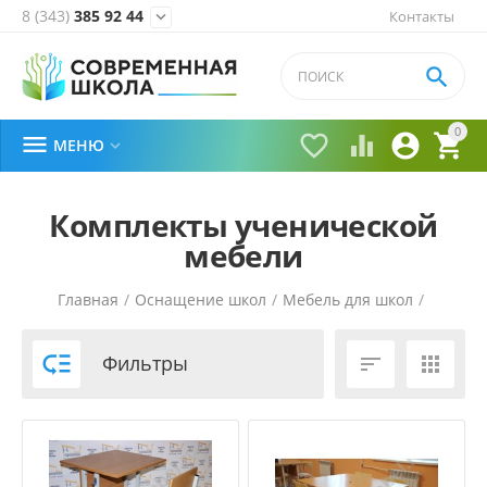
8 (343)
385 92 44
Контакты


0





МЕНЮ

Комплекты ученической
мебели
Главная
/
Оснащение школ
/
Мебель для школ
/

Фильтры

