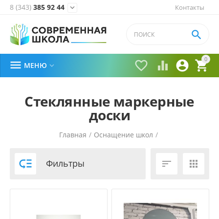
8 (343)
385 92 44
Контакты


0





МЕНЮ

Стеклянные маркерные
доски
Главная
/
Оснащение школ
/
Маркерные и меловые доски
/

Фильтры

