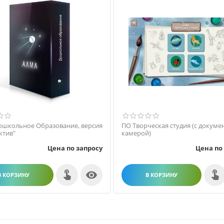
школьное Образование, версия
ПО Творческая студия (с докумен
ктив"
камерой)
Цена по запросу
Цена по

В КОРЗИНУ
В КОРЗИНУ