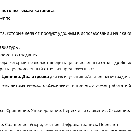
ного по темам каталога;
руппе,
та, которые делают продукт удобным в использовании на любо
авиатуры,
элементов задания,
вода, который позволяет вводить целочисленный ответ, дробны
брать целочисленный ответ из предложенных;
, Цепочка, Два отрезка
для их изучения и/или решения задач.
тему автоматического обновления и при этом может работать б
ись, Сравнение, Упорядочение, Пересчет и сложение, Сложение,
е, Сравнение, Упорядочение, Цифровая запись, Пересчёт,
итание, Вычитание, Сложение и вычитание, Кратные, Умножени