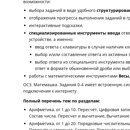
возможности:
выбора заданий в виде удобного
структурирован
отображения прогресса выполнения заданий в г
интерактивные подсказки,
специализированные инструменты ввода
отве
устройстве, а именно:
ввод ответа с клавиатуры в случае наличия кл
выбор и/или составление ответа из активных 
выбор ответа из специального инструмента в
ответ в формате обыкновенной дроби или вы
работы с математическими инструментами
Весы
ОС3. Матемашка. Задания 0-4 имеет встроенную сис
подключения к интернету.
Полный перечень тем по разделам:
Арифметика, от 1 до 10: Пересчёт, Цифровая зап
Состав числа, Пересчет и вычитание, Вычитание
Арифметика, от 1 до 20: Порядковые числительны
Пересчёт и сложение, Сложение, Пересчёт и выч