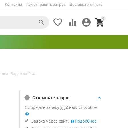
Контакты
Как отправить запрос
Доставка и оплата
0





шка. Задания 0–4
Отправьте запрос
Оформите заявку удобным способом:
Заявка через сайт.
Подробнее