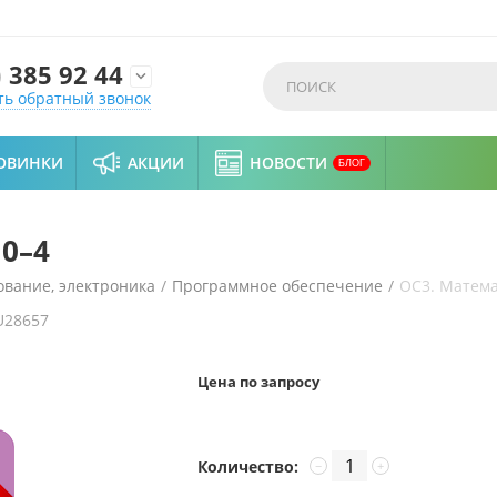
)
385 92 44

ть обратный звонок
ОВИНКИ
АКЦИИ
НОВОСТИ
БЛОГ
0–4
вание, электроника
/
Программное обеспечение
/
ОС3. Матема
U28657
Цена по запросу
Количество:
−
+