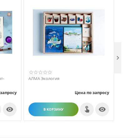

т-
АЛМА Экология
Интеракт
 запросу
Цена по запросу


В КОРЗИНУ
В