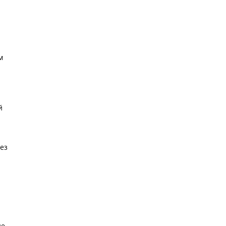
м
й
ез
е,