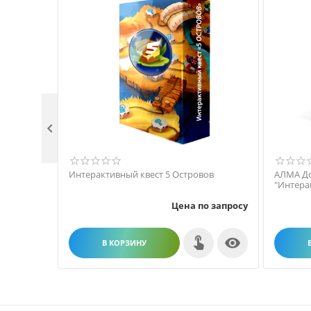

Интерактивный квест 5 Островов
АЛМА До
"Интера
Цена по запросу

В КОРЗИНУ