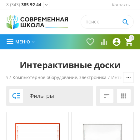
8 (343)
385 92 44
Контакты


0





МЕНЮ

Интерактивные доски
кол
/
Компьютерное оборудование, электроника
/
Интерактивн

Фильтры

