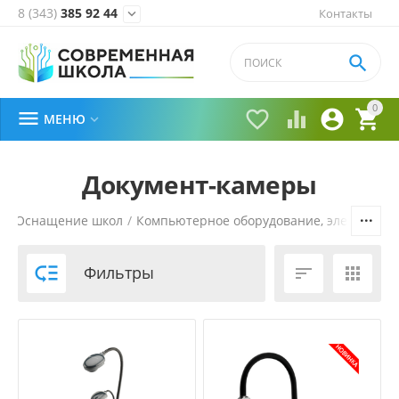
8 (343)
385 92 44
Контакты


0





МЕНЮ

Документ-камеры
я
/
Оснащение школ
/
Компьютерное оборудование, электроник

Фильтры

