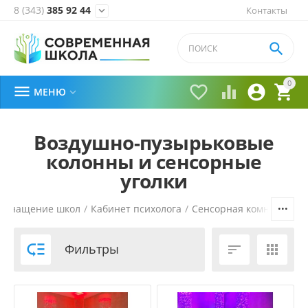
8 (343)
385 92 44
Контакты


0





МЕНЮ

Воздушно-пузырьковые
колонны и сенсорные
уголки
Оснащение школ
/
Кабинет психолога
/
Сенсорная комната в ш

Фильтры

