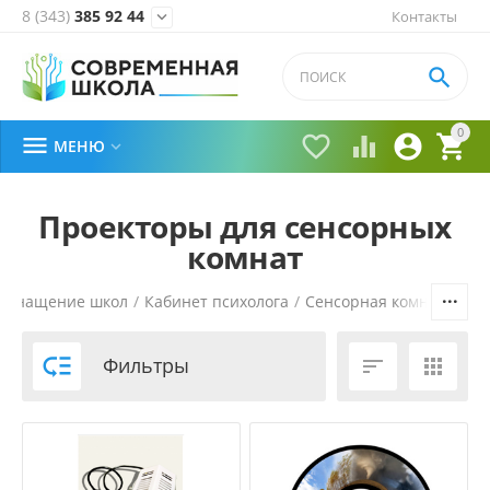
8 (343)
385 92 44
Контакты


0





МЕНЮ

Проекторы для сенсорных
комнат
Оснащение школ
/
Кабинет психолога
/
Сенсорная комната в ш

Фильтры

