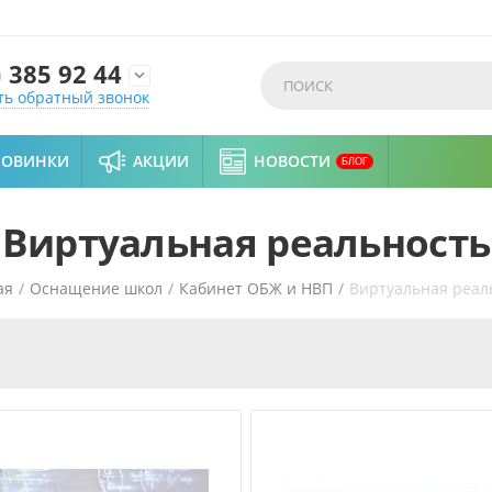
)
385 92 44

ть обратный звонок
НОВИНКИ
АКЦИИ
НОВОСТИ
БЛОГ
Виртуальная реальность
ая
/
Оснащение школ
/
Кабинет ОБЖ и НВП
/
Виртуальная реал