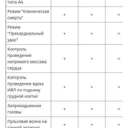
типа АА
Режим "Клиническая
+
+
+
смерть"
Режим
"Прекардиальный
+
+
+
удар"
Контроль
проведения
+
+
+
непрямого массажа
сердца
Контроль
проведения вдоха
+
+
+
ИВЛ по подъему
грудной клетки
Запрокидывание
+
+
+
головы
Пульсовая волна на
+
+
+
сонной артерии