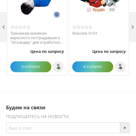

Тренажер-манекен
Максим III-01
взрослого пострадавшего
"Искандер" для отработки
приемов удаления
Цена по запросу
Цена по запросу
инородного тела из
верхних дыхательных
путей
В КОРЗИНУ
В КОРЗИНУ
Будем на связи
ПОДПИШИТЕСЬ НА НОВОСТИ