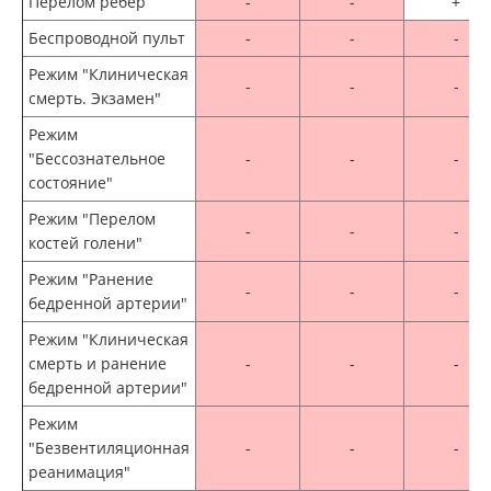
Перелом ребер
-
-
+
Беспроводной пульт
-
-
-
Режим "Клиническая
-
-
-
смерть. Экзамен"
Режим
"Бессознательное
-
-
-
состояние"
Режим "Перелом
-
-
-
костей голени"
Режим "Ранение
-
-
-
бедренной артерии"
Режим "Клиническая
смерть и ранение
-
-
-
бедренной артерии"
Режим
"Безвентиляционная
-
-
-
реанимация"