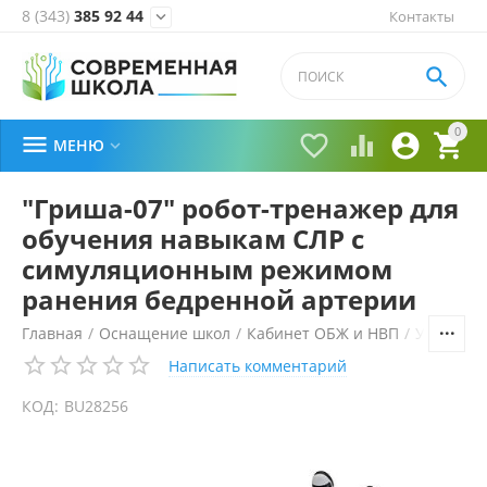
8 (343)
385 92 44
Контакты


0





МЕНЮ

"Гриша-07" робот-тренажер для
обучения навыкам СЛР с
симуляционным режимом
ранения бедренной артерии
Главная
/
Оснащение школ
/
Кабинет ОБЖ и НВП
/
Учебные
Написать комментарий
КОД:
BU28256