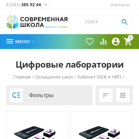
8 (343)
385 92 44
Контакты


0





МЕНЮ

Цифровые лаборатории
Главная
/
Оснащение школ
/
Кабинет ОБЖ и НВП
/

Фильтры

