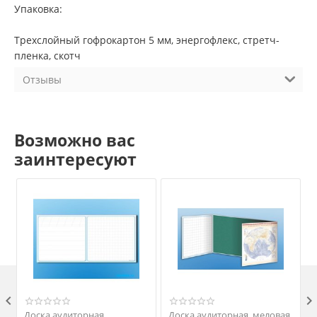
Упаковка:
Трехслойный гофрокартон 5 мм, энергофлекс, стретч-
пленка, скотч
Отзывы
Возможно вас
заинтересуют

Доска аудиторная
Доска аудиторная, меловая,