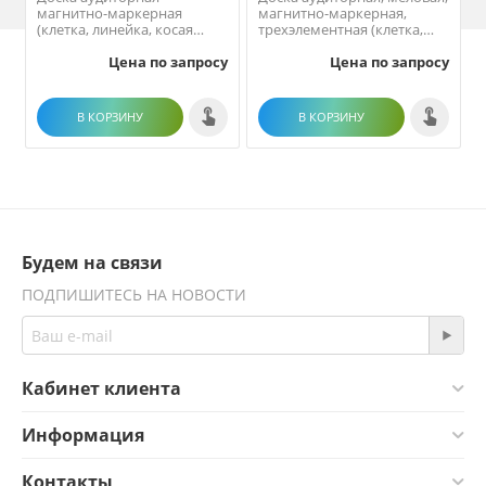
магнитно-маркерная
магнитно-маркерная,
(клетка, линейка, косая
трехэлементная (клетка,
линейка)
линейка, пропись, карта
Цена по запросу
Цена по запросу
мира) + комплект
тематических магнитов
КМ-1Доска аудиторная,
меловая, магнитно-
В КОРЗИНУ
В КОРЗИНУ
маркерная, трехэлементная
(клетка, линейка, пропись,
карта мира) + комплект
темат
Будем на связи
ПОДПИШИТЕСЬ НА НОВОСТИ
Кабинет клиента
Информация
Контакты