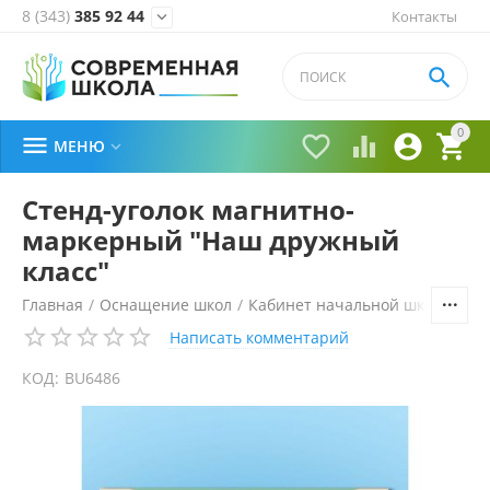
8 (343)
385 92 44
Контакты


0





МЕНЮ

Стенд-уголок магнитно-
маркерный "Наш дружный
класс"
Главная
/
Оснащение школ
/
Кабинет начальной школы
/
Ме
Написать комментарий
КОД:
BU6486