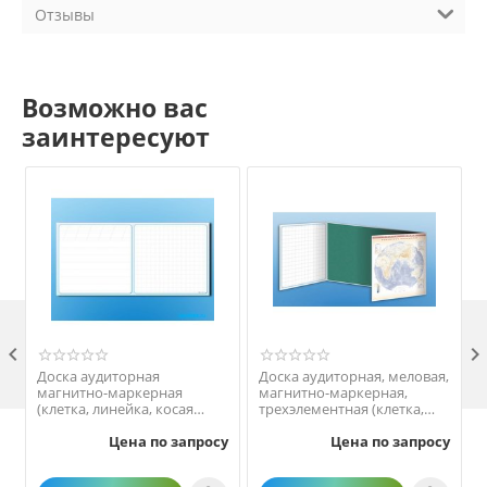
Отзывы
Возможно вас
заинтересуют

Доска аудиторная
Доска аудиторная, меловая,
магнитно-маркерная
магнитно-маркерная,
(клетка, линейка, косая
трехэлементная (клетка,
линейка)
линейка, пропись, карта
Цена по запросу
Цена по запросу
мира) + комплект
тематических магнитов
КМ-1Доска аудиторная,