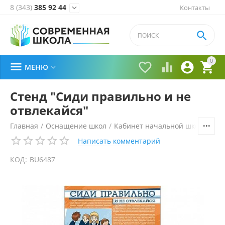
8 (343)
385 92 44
Контакты


0





МЕНЮ

Стенд "Сиди правильно и не
отвлекайся"
Главная
/
Оснащение школ
/
Кабинет начальной школы
/
Ме
Написать комментарий
КОД:
BU6487