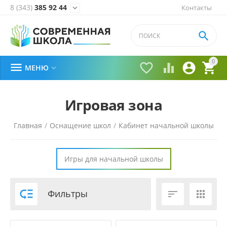
8 (343)
385 92 44
Контакты


0





МЕНЮ

Игровая зона
Главная
/
Оснащение школ
/
Кабинет начальной школы
/
Игры для начальной школы

Фильтры

