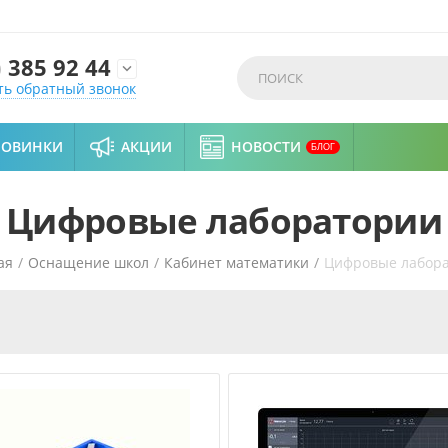
)
385 92 44

ть обратный звонок
НОВИНКИ
АКЦИИ
НОВОСТИ
БЛОГ
Цифровые лаборатории
ая
/
Оснащение школ
/
Кабинет математики
/
Цифровые лабор