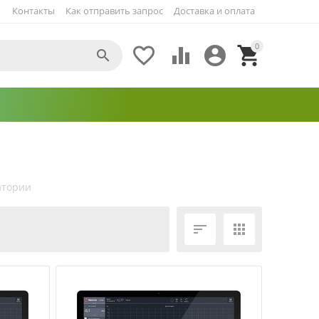
Контакты
Как отправить запрос
Доставка и оплата
0





атории
ЕЩЁ ФИЛЬТРЫ

