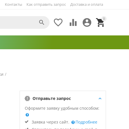
Контакты
Как отправить запрос
Доставка и оплата
0





ки
/
Отправьте запрос
Оформите заявку удобным способом:
Заявка через сайт.
Подробнее