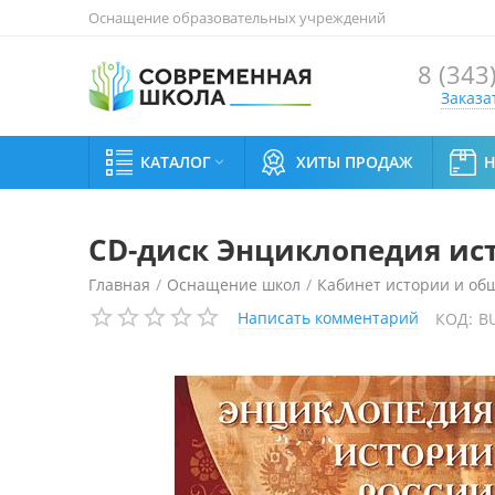
Оснащение образовательных учреждений
8 (343
Заказа
КАТАЛОГ
ХИТЫ ПРОДАЖ

CD-диск Энциклопедия ист
Главная
/
Оснащение школ
/
Кабинет истории и об
Написать комментарий
КОД:
B
CD-диск Энциклопедия истории России. 862-1917