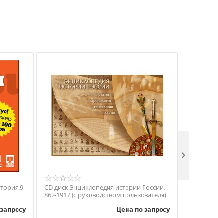

тория.9-
CD-диск Энциклопедия истории России.
CD-диск 
862-1917 (с руководством пользователя)
История Р
(многопо
 запросу
Цена по запросу