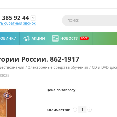
)
385 92 44

ть обратный звонок
НОВИНКИ
АКЦИИ
НОВОСТИ
БЛОГ
ории России. 862-1917
ществознания
/
Электронные средства обучения
/
CD и DVD дис
U3025
Цена по запросу
Количество:
−
+