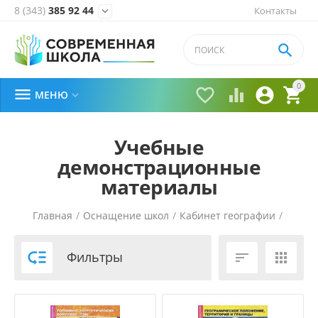
8 (343)
385 92 44
Контакты


0





МЕНЮ

Учебные
демонстрационные
материалы
Главная
/
Оснащение школ
/
Кабинет географии
/

Фильтры

