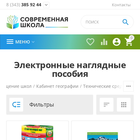
8 (343)
385 92 44
Контакты


0





МЕНЮ

Электронные наглядные
пособия
нащение школ
/
Кабинет географии
/
Технические средства об

Фильтры

