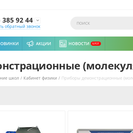
)
385 92 44

ть обратный звонок
НОВИНКИ
АКЦИИ
НОВОСТИ
БЛОГ
нстрационные (молекул
ние школ
/
Кабинет физики
/
Приборы демонстрационные (моле