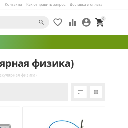
Контакты
Как отправить запрос
Доставка и оплата
0





ярная физика)
кулярная физика)
ЕЩЁ ФИЛЬТРЫ

