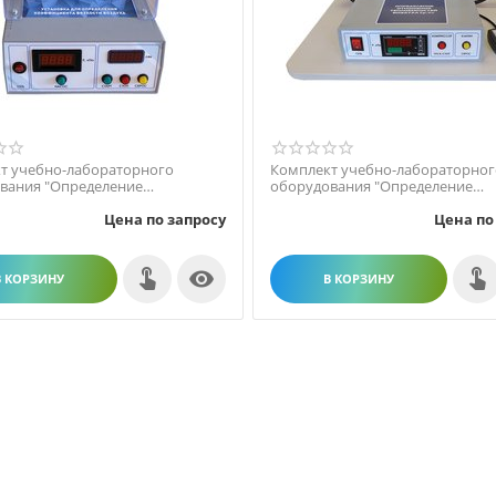
т учебно-лабораторного
Комплект учебно-лабораторног
вания "Определение
оборудования "Определение
иента вязкости воздуха"
отношений теплоемкостей при п
Цена по запросу
Цена по

В КОРЗИНУ
В КОРЗИНУ