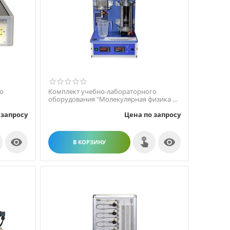
о
Комплект учебно-лабораторного
оборудования "Молекулярная физика и
троп...
термодинамика" МФ-1
 запросу
Цена по запросу


В КОРЗИНУ