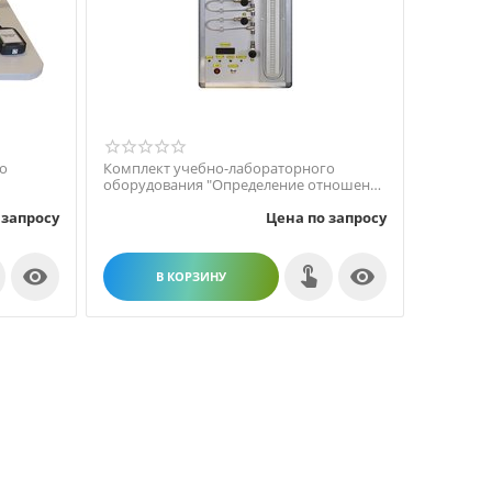
о
Комплект учебно-лабораторного
оборудования "Определение отношения
ос...
теплоемкостей воздуха"
 запросу
Цена по запросу


В КОРЗИНУ