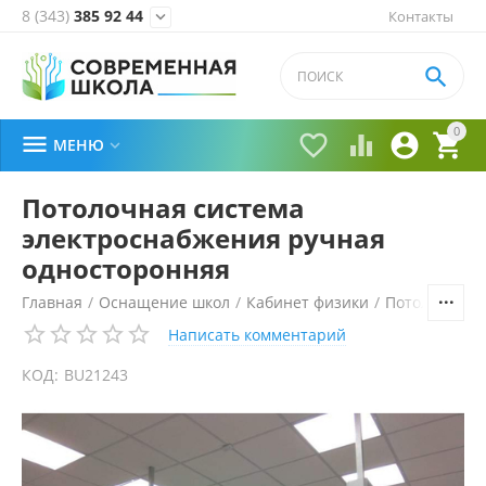
8 (343)
385 92 44
Контакты


0





МЕНЮ

Потолочная система
электроснабжения ручная
односторонняя
Главная
/
Оснащение школ
/
Кабинет физики
/
Потолочная 
Написать комментарий
КОД:
BU21243