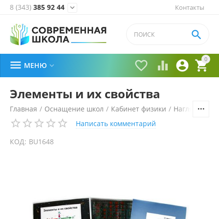
8 (343)
385 92 44
Контакты


0





МЕНЮ

Элементы и их свойства
Главная
/
Оснащение школ
/
Кабинет физики
/
Наглядные п
Написать комментарий
КОД:
BU1648