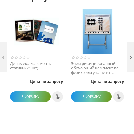

Динамика и элементы
Электрифицированный
статики (21 шт)
обучающий комплект по
физике для учащихся
общеобразовательных
Цена по запросу
Цена по запросу
учреждений "ЕГЭ-пазлы"
В КОРЗИНУ
В КОРЗИНУ