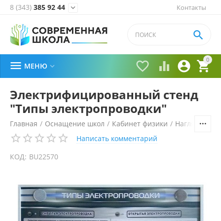
8 (343)
385 92 44
Контакты


0





МЕНЮ

Электрифицированный стенд
"Типы электропроводки"
Главная
/
Оснащение школ
/
Кабинет физики
/
Наглядные п
Написать комментарий
КОД:
BU22570