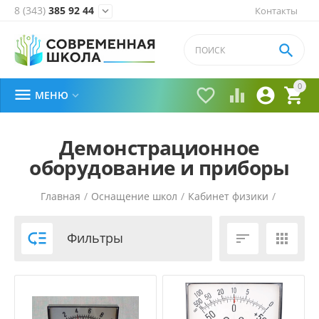
8 (343)
385 92 44
Контакты


0





МЕНЮ

Демонстрационное
оборудование и приборы
Главная
/
Оснащение школ
/
Кабинет физики
/

Фильтры

