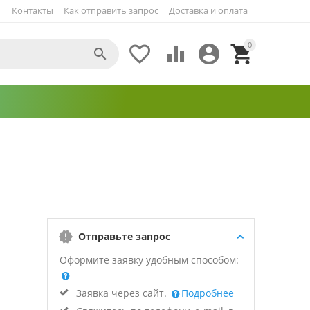
Контакты
Как отправить запрос
Доставка и оплата
0





Отправьте запрос
Оформите заявку удобным способом:
Заявка через сайт.
Подробнее