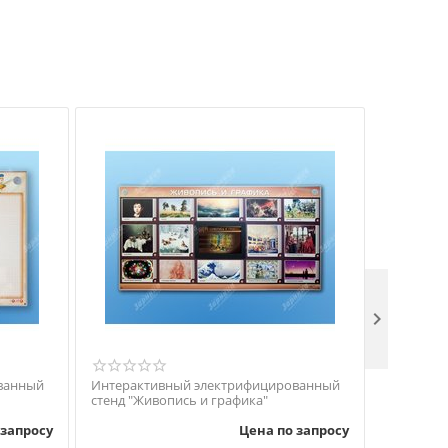

ванный
Интерактивный электрифицированный
Изохрест
стенд "Живопись и графика"
 запросу
Цена по запросу