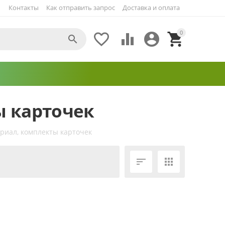
Контакты
Как отправить запрос
Доставка и оплата
0





ы карточек
риал, комплекты карточек
ЕЩЁ ФИЛЬТРЫ

