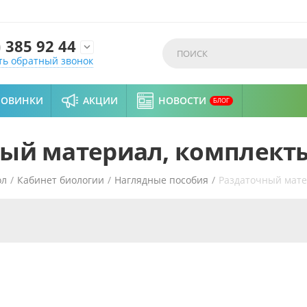
)
385 92 44

ть обратный звонок
НОВИНКИ
АКЦИИ
НОВОСТИ
БЛОГ
ый материал, комплект
ол
/
Кабинет биологии
/
Наглядные пособия
/
Раздаточный мате