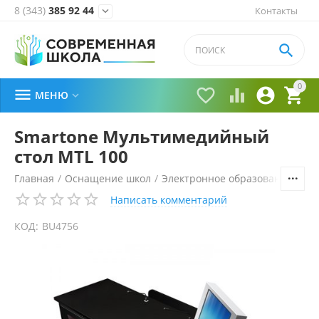
8 (343)
385 92 44
Контакты


0





МЕНЮ

Smartone Мультимедийный
стол MTL 100
Главная
/
Оснащение школ
/
Электронное образование
/
Ин
Написать комментарий
КОД:
BU4756