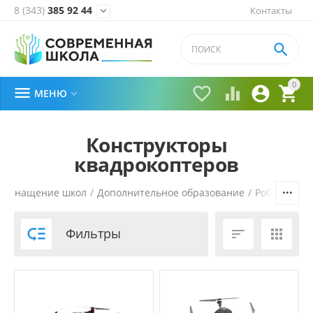
8 (343)
385 92 44
Контакты


0





МЕНЮ

Конструкторы
квадрокоптеров
Оснащение школ
/
Дополнительное образование
/
Робототехн

Фильтры

