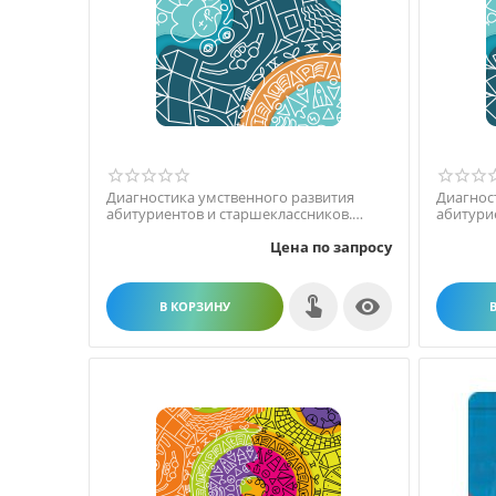
Диагностика умственного развития
Диагнос
абитуриентов и старшеклассников.
абитури
ПКОиТ Сетевая версия ...
ПКОиТ Се
Цена по запросу

В КОРЗИНУ