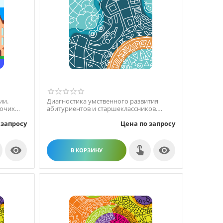
ии.
Диагностика умственного развития
бочих
абитуриентов и старшеклассников.
ПКОиТ Локальная версия
 запросу
Цена по запросу


В КОРЗИНУ