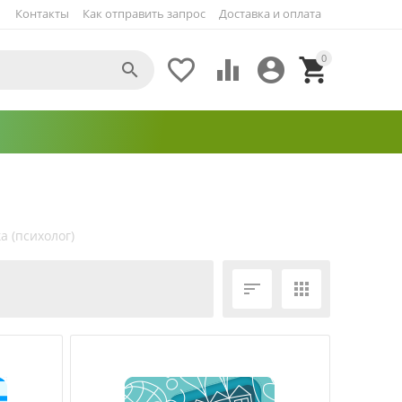
Контакты
Как отправить запрос
Доставка и оплата
0





а (психолог)
ЕЩЁ ФИЛЬТРЫ

