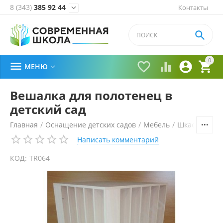
8 (343)
385 92 44
Контакты


0





МЕНЮ

Вешалка для полотенец в
детский сад
Главная
/
Оснащение детских садов
/
Мебель
/
Шкафчики, с
Написать комментарий
КОД:
TR064