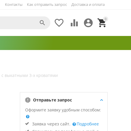
Контакты
Как отправить запрос
Доставка и оплата
0





я с выкатными 3-х кроватями
Отправьте запрос
Оформите заявку удобным способом:
Заявка через сайт.
Подробнее