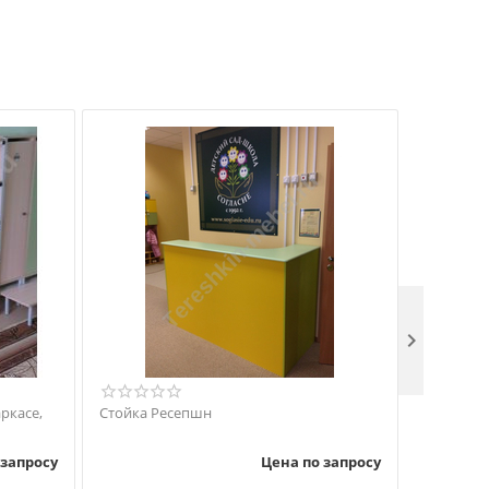

ркасе,
Стойка Ресепшн
Вешалка д
 запросу
Цена по запросу