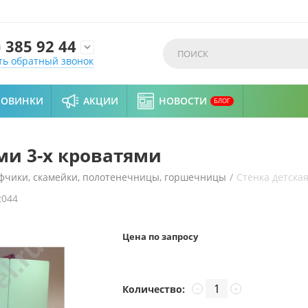
)
385 92 44

ть обратный звонок
НОВИНКИ
АКЦИИ
НОВОСТИ
БЛОГ
ми 3-х кроватями
фчики, скамейки, полотенечницы, горшечницы
/
Стенка детска
R044
Цена по запросу
Количество:
−
+