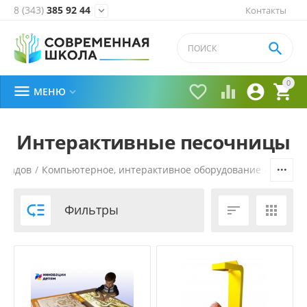
8 (343)
385 92 44
Контакты


0





МЕНЮ

Интерактивные песочницы
 садов
/
Компьютерное, интерактивное оборудование
/
Интера

Фильтры

