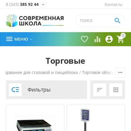
8 (343)
385 92 44
Контакты


0





МЕНЮ

Торговые
рудование для столовой и пищеблока
/
Торговое оборудование

Фильтры

