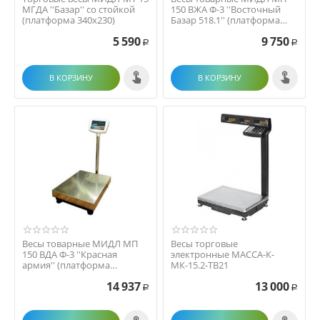
МГДА ''Базар'' со стойкой
150 ВЖА Ф-3 ''Восточный
(платформа 340х230)
Базар 518.1'' (платформа
400х500)
5 590
9 750
Р
Р
В КОРЗИНУ
В КОРЗИНУ
Весы товарные МИДЛ МП
Весы торговые
150 ВДА Ф-3 ''Красная
электронные МАССА-К-
армия'' (платформа
МК-15.2-ТВ21
450х600)
14 937
13 000
Р
Р