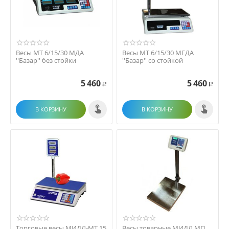
Весы МТ 6/15/30 МДА
Весы МТ 6/15/30 МГДА
''Базар'' без стойки
''Базар'' со стойкой
5 460
5 460
Р
Р
В КОРЗИНУ
В КОРЗИНУ
Торговые весы МИДЛ-МТ 15
Весы товарные МИДЛ МП