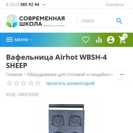
8 (343)
385 92 44
Контакты


0





МЕНЮ

Вафельница Airhot WBSH-4
SHEEP
Главная
/
Оборудование для столовой и пищеблока
/
Технол
Написать комментарий
КОД:
UM076588