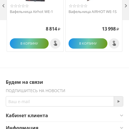

Вафельница Airhot WE-1
Вафельница AIRHOT WE-1S
8 814
13 998
Р
Р
В КОРЗИНУ
В КОРЗИНУ
Будем на связи
ПОДПИШИТЕСЬ НА НОВОСТИ
Кабинет клиента
Информация