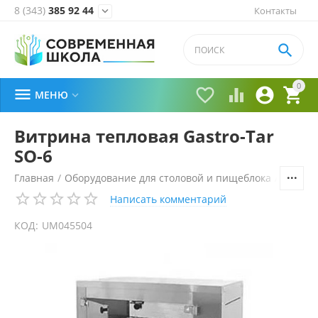
8 (343)
385 92 44
Контакты


0





МЕНЮ

Витрина тепловая Gastro-Tar
SO-6
Главная
/
Оборудование для столовой и пищеблока
/
Технол
Написать комментарий
КОД:
UM045504