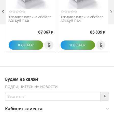

Тепловая витрина Айсберг
Тепловая витрина Айсберг
Айс Куб-Т 1,0
Айс Куб-Т 1,4
67 067
85 839
Р
Р
В КОРЗИНУ
В КОРЗИНУ
Будем на связи
ПОДПИШИТЕСЬ НА НОВОСТИ
Кабинет клиента