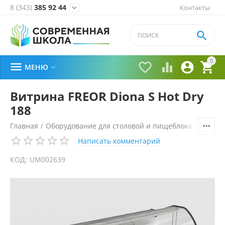
8 (343)
385 92 44
Контакты


0





МЕНЮ

Витрина FREOR Diona S Hot Dry
188
Главная
/
Оборудование для столовой и пищеблока
/
Технол
Написать комментарий
КОД:
UM002639