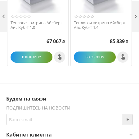

Тепловая витрина Айсберг
Тепловая витрина Айсберг
Айс Куб-Т 1,0
Айс Куб-Т 1,4
67 067
85 839
Р
Р
В КОРЗИНУ
В КОРЗИНУ
Будем на связи
ПОДПИШИТЕСЬ НА НОВОСТИ
Кабинет клиента