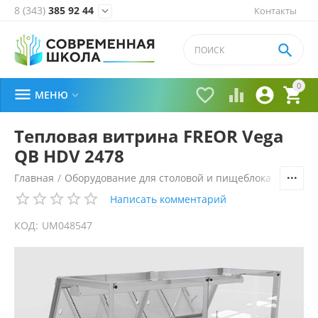
8 (343)
385 92 44
Контакты


0





МЕНЮ

Тепловая витрина FREOR Vega
QB HDV 2478
Главная
/
Оборудование для столовой и пищеблока
/
Технол
Написать комментарий
КОД:
UM048547