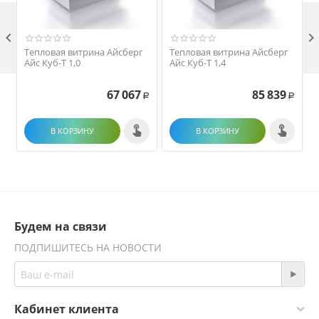

Тепловая витрина Айсберг
Тепловая витрина Айсберг
Айс Куб-Т 1,0
Айс Куб-Т 1,4
67 067
85 839
Р
Р
В КОРЗИНУ
В КОРЗИНУ
Будем на связи
ПОДПИШИТЕСЬ НА НОВОСТИ
Кабинет клиента