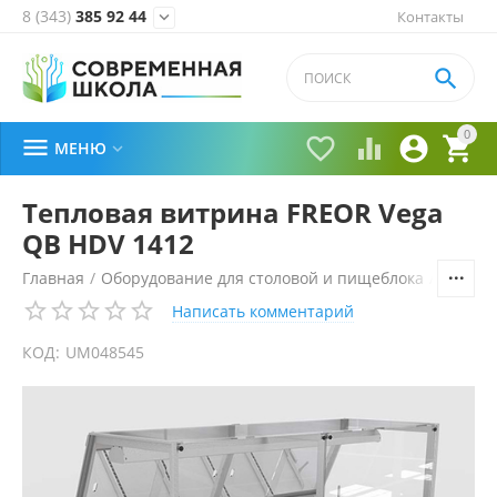
8 (343)
385 92 44
Контакты


0





МЕНЮ

Тепловая витрина FREOR Vega
QB HDV 1412
Главная
/
Оборудование для столовой и пищеблока
/
Технол
Написать комментарий
КОД:
UM048545