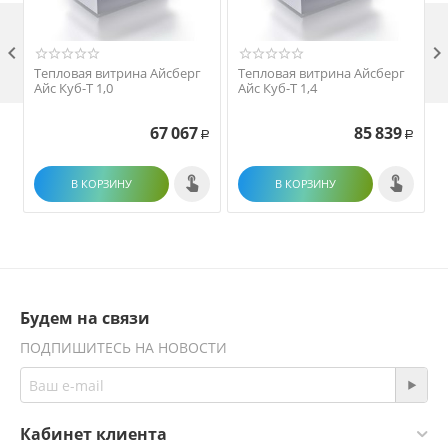

Тепловая витрина Айсберг
Тепловая витрина Айсберг
Айс Куб-Т 1,0
Айс Куб-Т 1,4
67 067
85 839
Р
Р
В КОРЗИНУ
В КОРЗИНУ
Будем на связи
ПОДПИШИТЕСЬ НА НОВОСТИ
Кабинет клиента